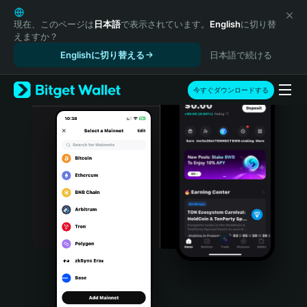
English
日本語
現在、このページは
日本語
で表示されています。
English
に切り替
えますか？
Tiếng Việt
Englishに切り替える
日本語で続ける
Русский
Español (Latinoamérica)
Türkçe
今すぐダウンロードする
Italiano
Français
Deutsch
简体中文
繁體中文
Português (Portugal)
Bahasa Indonesia
ภาษาไทย
हिन्दी
বাংলা
Español
Português (Brasil)
Español (Argentina)