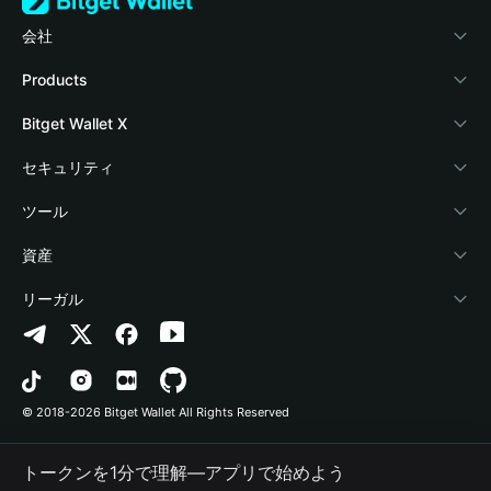
会社
Bitget Walletについて
Products
ブログ
Crypto Card
Bitget Wallet X
アカデミー
Stablecoin Earn
デベロッパー
セキュリティ
暗号資産ニュース
Payfi Crypto
ウォレットを接続
保護基金
ツール
Help Center
Crypto Swap API
Bitget Wallet Pay
セキュリティ技術
暗号資産を購入
資産
お問い合わせ
Altcoin Season Index
プロジェクトを掲載
認証検出
Arbitrum
リーガル
ブランドリソース
Prediction Markets
コントラクト検出
Avalanche
プライバシーポリシー
キャリア
DApp
一括送金
Bitcoin
利用規約
© 2018-2026 Bitget Wallet All Rights Reserved
公式チャンネル認証
Trade
BNB Chain
Risk Disclosure
トークンを1分で理解―アプリで始めよう
RWA
Polygon