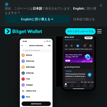
English
日本語
現在、このページは
日本語
で表示されています。
English
に切り替
えますか？
Tiếng Việt
Englishに切り替える
日本語で続ける
Русский
Español (Latinoamérica)
Türkçe
今すぐダウンロードする
Italiano
Français
Deutsch
简体中文
繁體中文
Português (Portugal)
Bahasa Indonesia
ภาษาไทย
हिन्दी
বাংলা
Español
Português (Brasil)
Español (Argentina)