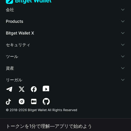
会社
Bitget Walletについて
Products
ブログ
Crypto Card
Bitget Wallet X
アカデミー
Stablecoin Earn
デベロッパー
セキュリティ
暗号資産ニュース
Payfi Crypto
ウォレットを接続
保護基金
ツール
Help Center
Crypto Swap API
Bitget Wallet Pay
セキュリティ技術
暗号資産を購入
資産
お問い合わせ
Altcoin Season Index
プロジェクトを掲載
認証検出
Arbitrum
リーガル
ブランドリソース
Prediction Markets
コントラクト検出
Avalanche
プライバシーポリシー
キャリア
DApp
一括送金
Bitcoin
利用規約
© 2018-2026 Bitget Wallet All Rights Reserved
公式チャンネル認証
Trade
BNB Chain
Risk Disclosure
トークンを1分で理解―アプリで始めよう
RWA
Polygon