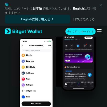
English
日本語
現在、このページは
日本語
で表示されています。
English
に切り替
えますか？
Tiếng Việt
Englishに切り替える
日本語で続ける
Русский
Español (Latinoamérica)
Türkçe
今すぐダウンロードする
Italiano
Français
Deutsch
简体中文
繁體中文
Português (Portugal)
Bahasa Indonesia
ภาษาไทย
हिन्दी
বাংলা
Español
Português (Brasil)
Español (Argentina)