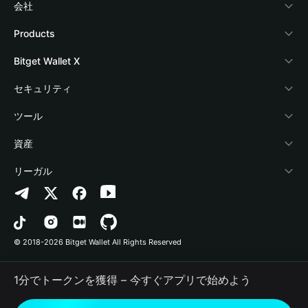
会社
Bitget Walletについて
Products
ブログ
Crypto Card
Bitget Wallet X
アカデミー
Stablecoin Earn
デベロッパー
セキュリティ
暗号資産ニュース
Payfi Crypto
ウォレットを接続
保護基金
ツール
Help Center
Crypto Swap API
Bitget Wallet Pay
セキュリティ技術
暗号資産を購入
資産
お問い合わせ
Altcoin Season Index
プロジェクトを掲載
認証検出
Arbitrum
リーガル
ブランドリソース
Prediction Markets
コントラクト検出
Avalanche
プライバシーポリシー
キャリア
DApp
一括送金
Bitcoin
利用規約
© 2018-2026 Bitget Wallet All Rights Reserved
公式チャンネル認証
Trade
BNB Chain
Risk Disclosure
1分でトークンを獲得 – 今すぐアプリで始めよう
RWA
Polygon