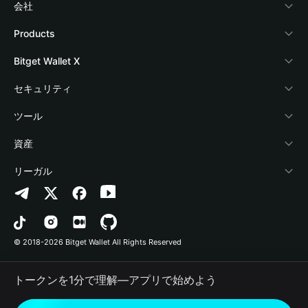
会社
Bitget Walletについて
Products
ブログ
Crypto Card
Bitget Wallet X
アカデミー
Stablecoin Earn
デベロッパー
セキュリティ
暗号資産ニュース
Payfi Crypto
ウォレットを接続
保護基金
ツール
Help Center
Crypto Swap API
Bitget Wallet Pay
セキュリティ技術
暗号資産を購入
資産
お問い合わせ
Altcoin Season Index
プロジェクトを掲載
認証検出
Arbitrum
リーガル
ブランドリソース
Prediction Markets
コントラクト検出
Avalanche
プライバシーポリシー
キャリア
DApp
一括送金
Bitcoin
利用規約
© 2018-2026 Bitget Wallet All Rights Reserved
公式チャンネル認証
Trade
BNB Chain
Risk Disclosure
トークンを1分で理解―アプリで始めよう
RWA
Polygon