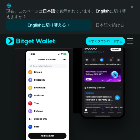
English
日本語
現在、このページは
日本語
で表示されています。
English
に切り替
えますか？
Tiếng Việt
Englishに切り替える
日本語で続ける
Русский
Español (Latinoamérica)
Türkçe
今すぐダウンロードする
Italiano
Français
Deutsch
简体中文
繁體中文
Português (Portugal)
Bahasa Indonesia
ภาษาไทย
हिन्दी
বাংলা
Español
Português (Brasil)
Español (Argentina)