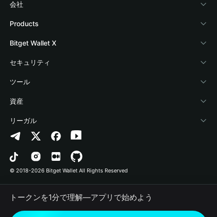
会社
Bitget Walletについて
Products
ブログ
Crypto Card
Bitget Wallet X
アカデミー
Stablecoin Earn
デベロッパー
セキュリティ
暗号資産ニュース
Payfi Crypto
ウォレットを接続
保護基金
ツール
Help Center
Crypto Swap API
Bitget Wallet Pay
セキュリティ技術
暗号資産を購入
資産
お問い合わせ
Altcoin Season Index
プロジェクトを掲載
認証検出
Arbitrum
リーガル
ブランドリソース
Prediction Markets
コントラクト検出
Avalanche
プライバシーポリシー
キャリア
DApp
一括送金
Bitcoin
利用規約
© 2018-2026 Bitget Wallet All Rights Reserved
公式チャンネル認証
Trade
BNB Chain
Risk Disclosure
トークンを1分で理解―アプリで始めよう
RWA
Polygon