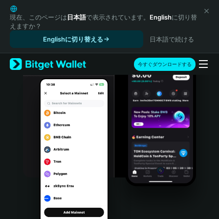
English
日本語
現在、このページは
日本語
で表示されています。
English
に切り替
えますか？
Tiếng Việt
Englishに切り替える
日本語で続ける
Русский
Español (Latinoamérica)
Türkçe
今すぐダウンロードする
Italiano
Français
Deutsch
简体中文
繁體中文
Português (Portugal)
Bahasa Indonesia
ภาษาไทย
हिन्दी
বাংলা
Español
Português (Brasil)
Español (Argentina)