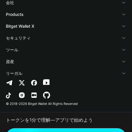
会社
Bitget Walletについて
Products
ブログ
Crypto Card
Bitget Wallet X
アカデミー
Stablecoin Earn
デベロッパー
セキュリティ
暗号資産ニュース
Payfi Crypto
ウォレットを接続
保護基金
ツール
Help Center
Crypto Swap API
Bitget Wallet Pay
セキュリティ技術
暗号資産を購入
資産
お問い合わせ
Altcoin Season Index
プロジェクトを掲載
認証検出
Arbitrum
リーガル
ブランドリソース
Prediction Markets
コントラクト検出
Avalanche
プライバシーポリシー
キャリア
DApp
一括送金
Bitcoin
利用規約
© 2018-2026 Bitget Wallet All Rights Reserved
公式チャンネル認証
Trade
BNB Chain
Risk Disclosure
トークンを1分で理解―アプリで始めよう
RWA
Polygon