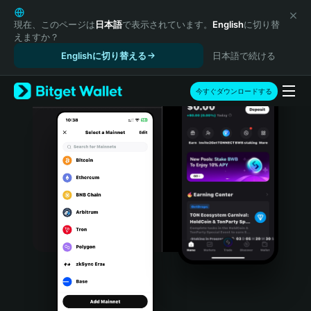
English
日本語
現在、このページは
日本語
で表示されています。
English
に切り替
えますか？
Tiếng Việt
Englishに切り替える
日本語で続ける
Русский
Español (Latinoamérica)
Türkçe
今すぐダウンロードする
Italiano
Français
Deutsch
简体中文
繁體中文
Português (Portugal)
Bahasa Indonesia
ภาษาไทย
हिन्दी
বাংলা
Español
Português (Brasil)
Español (Argentina)