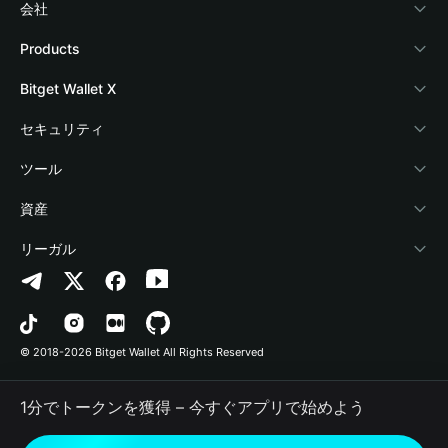
会社
Bitget Walletについて
Products
ブログ
Crypto Card
Bitget Wallet X
アカデミー
Stablecoin Earn
デベロッパー
セキュリティ
暗号資産ニュース
Payfi Crypto
ウォレットを接続
保護基金
ツール
Help Center
Crypto Swap API
Bitget Wallet Pay
セキュリティ技術
暗号資産を購入
資産
お問い合わせ
Altcoin Season Index
プロジェクトを掲載
認証検出
Arbitrum
リーガル
ブランドリソース
Prediction Markets
コントラクト検出
Avalanche
プライバシーポリシー
キャリア
DApp
一括送金
Bitcoin
利用規約
© 2018-2026 Bitget Wallet All Rights Reserved
公式チャンネル認証
Trade
BNB Chain
Risk Disclosure
1分でトークンを獲得 – 今すぐアプリで始めよう
RWA
Polygon