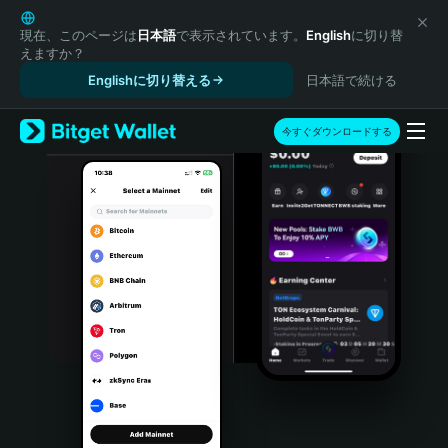
English
日本語
現在、このページは
日本語
で表示されています。
English
に切り替
えますか？
Tiếng Việt
Englishに切り替える
日本語で続ける
Русский
Español (Latinoamérica)
Türkçe
今すぐダウンロードする
Italiano
Français
Deutsch
简体中文
繁體中文
Português (Portugal)
Bahasa Indonesia
ภาษาไทย
हिन्दी
বাংলা
Español
Português (Brasil)
Español (Argentina)