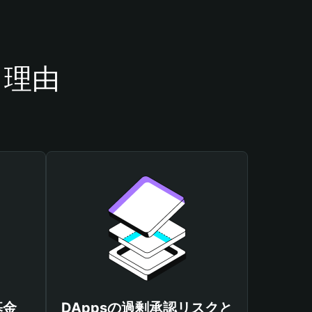
き理由
基金
DAppsの過剰承認リスクと