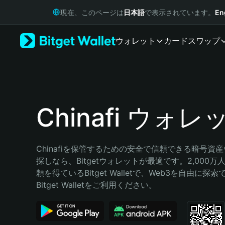
English
現在、このページは
日本語
で表示されています。
En
日本語
Tiếng Việt
ウォレット
カード
スワップ
Русский
Español (Latinoamérica)
Türkçe
Italiano
Français
Deutsch
Chinafi ウォレ
简体中文
繁體中文
Português (Portugal)
Chinafiを保管するための安全で信頼できる暗号資
Bahasa Indonesia
探しなら、Bitgetウォレットが最適です。2,000
ภาษาไทย
頼を得ているBitget Walletで、Web3を自由に探
हिन्दी
Bitget Walletをご利用ください。
বাংলা
Español
Português (Brasil)
Español (Argentina)