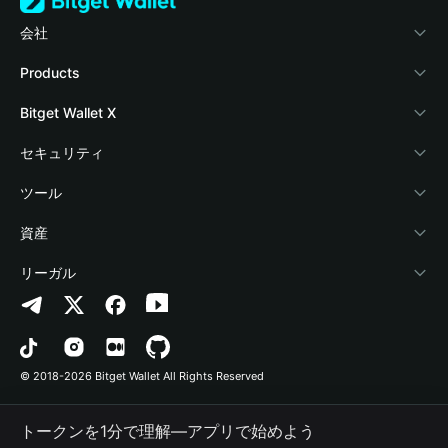
会社
Bitget Walletについて
Products
ブログ
Crypto Card
Bitget Wallet X
アカデミー
Stablecoin Earn
デベロッパー
セキュリティ
暗号資産ニュース
Payfi Crypto
ウォレットを接続
保護基金
ツール
Help Center
Crypto Swap API
Bitget Wallet Pay
セキュリティ技術
暗号資産を購入
資産
お問い合わせ
Altcoin Season Index
プロジェクトを掲載
認証検出
Arbitrum
リーガル
ブランドリソース
Prediction Markets
コントラクト検出
Avalanche
プライバシーポリシー
キャリア
DApp
一括送金
Bitcoin
利用規約
© 2018-2026 Bitget Wallet All Rights Reserved
公式チャンネル認証
Trade
BNB Chain
Risk Disclosure
トークンを1分で理解―アプリで始めよう
RWA
Polygon