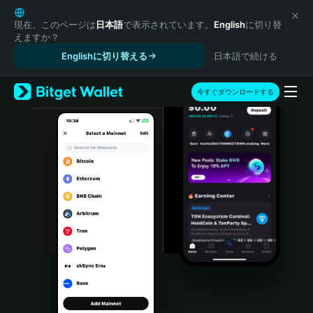
English
日本語
現在、このページは
日本語
で表示されています。
English
に切り替
えますか？
Tiếng Việt
Englishに切り替える
日本語で続ける
Русский
Español (Latinoamérica)
Türkçe
今すぐダウンロードする
Italiano
Français
Deutsch
简体中文
繁體中文
Português (Portugal)
Bahasa Indonesia
ภาษาไทย
हिन्दी
বাংলা
Español
Português (Brasil)
Español (Argentina)