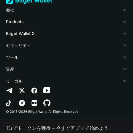
会社
Bitget Walletについて
Products
ブログ
Crypto Card
Bitget Wallet X
アカデミー
Stablecoin Earn
デベロッパー
セキュリティ
暗号資産ニュース
Payfi Crypto
ウォレットを接続
保護基金
ツール
Help Center
Crypto Swap API
Bitget Wallet Pay
セキュリティ技術
暗号資産を購入
資産
お問い合わせ
Altcoin Season Index
プロジェクトを掲載
認証検出
Arbitrum
リーガル
ブランドリソース
Prediction Markets
コントラクト検出
Avalanche
プライバシーポリシー
キャリア
DApp
一括送金
Bitcoin
利用規約
© 2018-2026 Bitget Wallet All Rights Reserved
公式チャンネル認証
Trade
BNB Chain
Risk Disclosure
1分でトークンを獲得 – 今すぐアプリで始めよう
RWA
Polygon