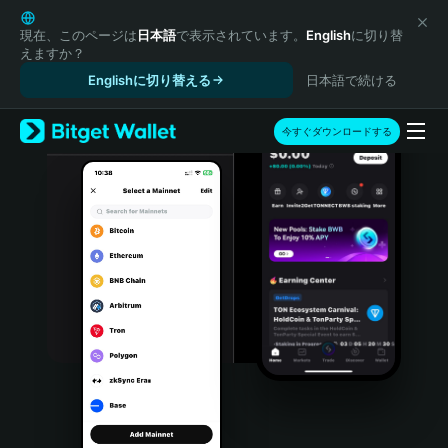
English
日本語
現在、このページは
日本語
で表示されています。
English
に切り替
えますか？
Tiếng Việt
Englishに切り替える
日本語で続ける
Русский
Español (Latinoamérica)
Türkçe
今すぐダウンロードする
Italiano
Français
Deutsch
简体中文
繁體中文
Português (Portugal)
Bahasa Indonesia
ภาษาไทย
हिन्दी
বাংলা
Español
Português (Brasil)
Español (Argentina)