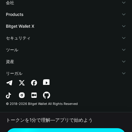
会社
Bitget Walletについて
Products
ブログ
Crypto Card
Bitget Wallet X
アカデミー
Stablecoin Earn
デベロッパー
セキュリティ
暗号資産ニュース
Payfi Crypto
ウォレットを接続
保護基金
ツール
Help Center
Crypto Swap API
Bitget Wallet Pay
セキュリティ技術
暗号資産を購入
資産
お問い合わせ
Altcoin Season Index
プロジェクトを掲載
認証検出
Arbitrum
リーガル
ブランドリソース
Prediction Markets
コントラクト検出
Avalanche
プライバシーポリシー
キャリア
DApp
一括送金
Bitcoin
利用規約
© 2018-2026 Bitget Wallet All Rights Reserved
公式チャンネル認証
Trade
BNB Chain
Risk Disclosure
トークンを1分で理解―アプリで始めよう
RWA
Polygon