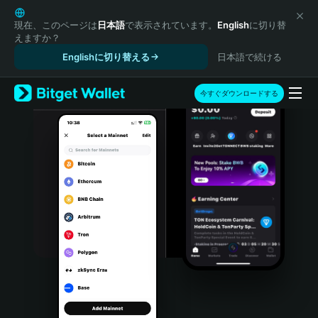
English
日本語
現在、このページは
日本語
で表示されています。
English
に切り替
えますか？
Tiếng Việt
Englishに切り替える
日本語で続ける
Русский
Español (Latinoamérica)
Türkçe
今すぐダウンロードする
Italiano
Français
Deutsch
简体中文
繁體中文
Português (Portugal)
Bahasa Indonesia
ภาษาไทย
हिन्दी
বাংলা
Español
Português (Brasil)
Español (Argentina)