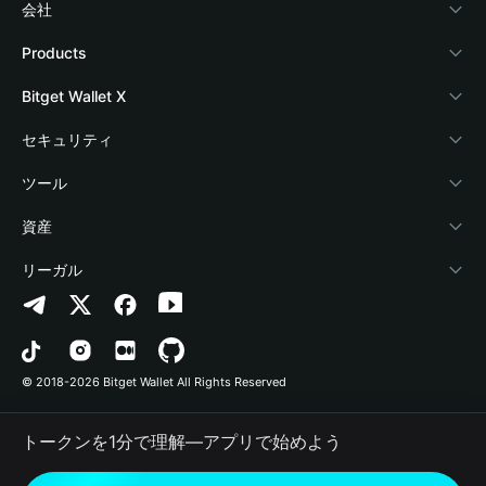
会社
Bitget Walletについて
Products
ブログ
Crypto Card
Bitget Wallet X
アカデミー
Stablecoin Earn
デベロッパー
セキュリティ
暗号資産ニュース
Payfi Crypto
ウォレットを接続
保護基金
ツール
Help Center
Crypto Swap API
Bitget Wallet Pay
セキュリティ技術
暗号資産を購入
資産
お問い合わせ
Altcoin Season Index
プロジェクトを掲載
認証検出
Arbitrum
リーガル
ブランドリソース
Prediction Markets
コントラクト検出
Avalanche
プライバシーポリシー
キャリア
DApp
一括送金
Bitcoin
利用規約
© 2018-2026 Bitget Wallet All Rights Reserved
公式チャンネル認証
Trade
BNB Chain
Risk Disclosure
トークンを1分で理解―アプリで始めよう
RWA
Polygon