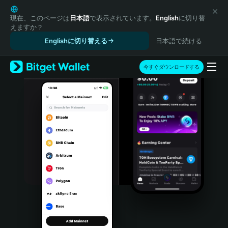
English
日本語
現在、このページは
日本語
で表示されています。
English
に切り替
えますか？
Tiếng Việt
Englishに切り替える
日本語で続ける
Русский
Español (Latinoamérica)
Türkçe
今すぐダウンロードする
Italiano
Français
Deutsch
简体中文
繁體中文
Português (Portugal)
Bahasa Indonesia
ภาษาไทย
हिन्दी
বাংলা
Español
Português (Brasil)
Español (Argentina)