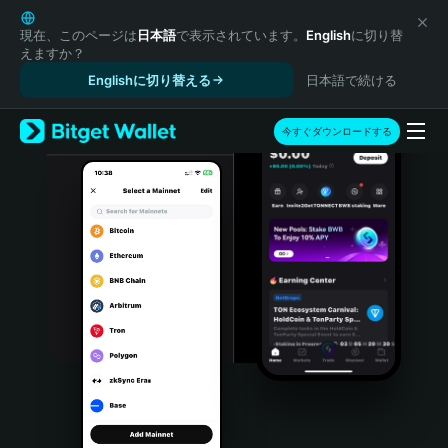
English
日本語
現在、このページは
日本語
で表示されています。
English
に切り替
えますか？
Tiếng Việt
Englishに切り替える
日本語で続ける
Русский
Español (Latinoamérica)
Türkçe
今すぐダウンロードする
Italiano
Français
Deutsch
简体中文
繁體中文
Português (Portugal)
Bahasa Indonesia
ภาษาไทย
हिन्दी
বাংলা
Español
Português (Brasil)
Español (Argentina)