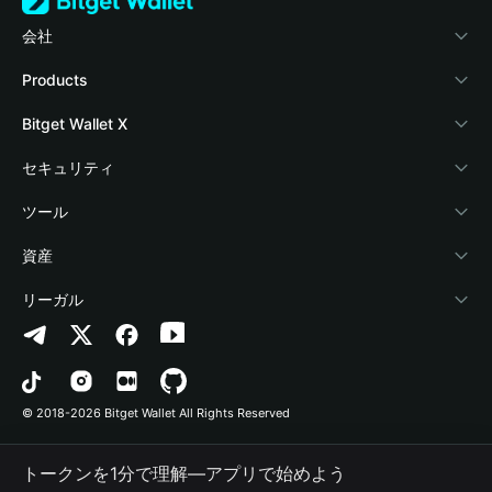
会社
Bitget Walletについて
Products
ブログ
Crypto Card
Bitget Wallet X
アカデミー
Stablecoin Earn
デベロッパー
セキュリティ
暗号資産ニュース
Payfi Crypto
ウォレットを接続
保護基金
ツール
Help Center
Crypto Swap API
Bitget Wallet Pay
セキュリティ技術
暗号資産を購入
資産
お問い合わせ
Altcoin Season Index
プロジェクトを掲載
認証検出
Arbitrum
リーガル
ブランドリソース
Prediction Markets
コントラクト検出
Avalanche
プライバシーポリシー
キャリア
DApp
一括送金
Bitcoin
利用規約
© 2018-2026 Bitget Wallet All Rights Reserved
公式チャンネル認証
Trade
BNB Chain
Risk Disclosure
トークンを1分で理解―アプリで始めよう
RWA
Polygon