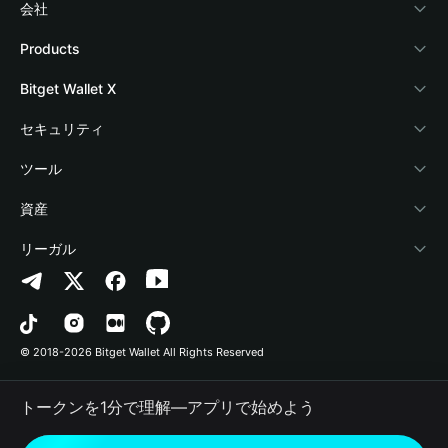
会社
Bitget Walletについて
Products
ブログ
Crypto Card
Bitget Wallet X
アカデミー
Stablecoin Earn
デベロッパー
セキュリティ
暗号資産ニュース
Payfi Crypto
ウォレットを接続
保護基金
ツール
Help Center
Crypto Swap API
Bitget Wallet Pay
セキュリティ技術
暗号資産を購入
資産
お問い合わせ
Altcoin Season Index
プロジェクトを掲載
認証検出
Arbitrum
リーガル
ブランドリソース
Prediction Markets
コントラクト検出
Avalanche
プライバシーポリシー
キャリア
DApp
一括送金
Bitcoin
利用規約
© 2018-2026 Bitget Wallet All Rights Reserved
公式チャンネル認証
Trade
BNB Chain
Risk Disclosure
トークンを1分で理解―アプリで始めよう
RWA
Polygon