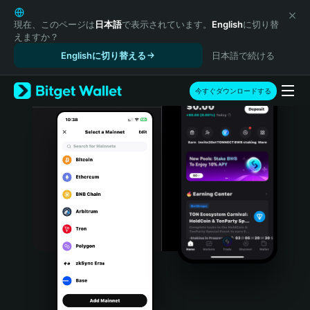
English
日本語
現在、このページは
日本語
で表示されています。
English
に切り替
えますか？
Tiếng Việt
Englishに切り替える
日本語で続ける
Русский
Español (Latinoamérica)
Türkçe
今すぐダウンロードする
Italiano
Français
Deutsch
简体中文
繁體中文
Português (Portugal)
Bahasa Indonesia
ภาษาไทย
हिन्दी
বাংলা
Español
Português (Brasil)
Español (Argentina)