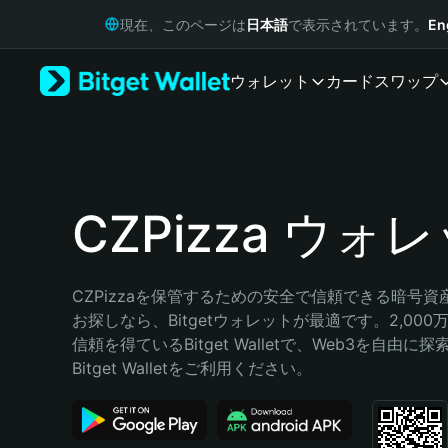
English
現在、このページは
日本語
で表示されています。
En
日本語
Tiếng Việt
ウォレット
カード
スワップ
Русский
Español (Latinoamérica)
Türkçe
Italiano
Français
Deutsch
CZPizza ウォ
简体中文
繁體中文
Português (Portugal)
CZPizzaを保管するための安全で信頼できる暗号
Bahasa Indonesia
お探しなら、Bitgetウォレットが最適です。2,00
ภาษาไทย
信頼を得ているBitget Walletで、Web3を自由
हिन्दी
Bitget Walletをご利用ください。
বাংলা
Español
Português (Brasil)
Español (Argentina)