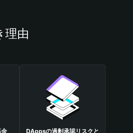
き理由
基金
DAppsの過剰承認リスクと