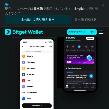
English
日本語
現在、このページは
日本語
で表示されています。
English
に切り替
えますか？
Tiếng Việt
Englishに切り替える
日本語で続ける
Русский
Español (Latinoamérica)
Türkçe
今すぐダウンロードする
Italiano
Français
Deutsch
简体中文
繁體中文
Português (Portugal)
Bahasa Indonesia
ภาษาไทย
हिन्दी
বাংলা
Español
Português (Brasil)
Español (Argentina)