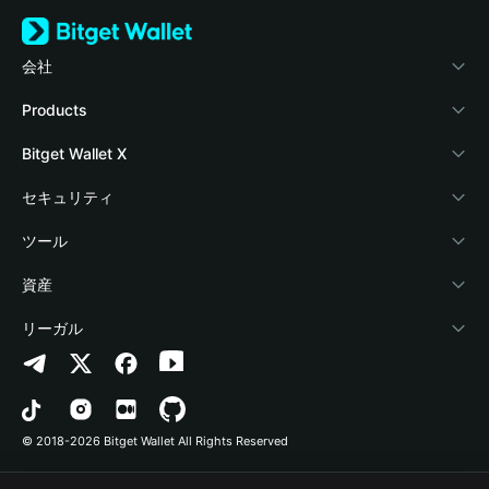
会社
Bitget Walletについて
Products
ブログ
Crypto Card
Bitget Wallet X
アカデミー
Stablecoin Earn
デベロッパー
セキュリティ
暗号資産ニュース
Payfi Crypto
ウォレットを接続
保護基金
ツール
Help Center
Crypto Swap API
Bitget Wallet Pay
セキュリティ技術
暗号資産を購入
資産
お問い合わせ
Altcoin Season Index
プロジェクトを掲載
認証検出
Arbitrum
リーガル
ブランドリソース
Prediction Markets
コントラクト検出
Avalanche
プライバシーポリシー
キャリア
DApp
一括送金
Bitcoin
利用規約
© 2018-2026 Bitget Wallet All Rights Reserved
公式チャンネル認証
Trade
BNB Chain
Risk Disclosure