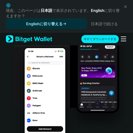
English
日本語
現在、このページは
日本語
で表示されています。
English
に切り替
えますか？
Tiếng Việt
Englishに切り替える
日本語で続ける
Русский
Español (Latinoamérica)
Türkçe
今すぐダウンロードする
Italiano
Français
Deutsch
简体中文
繁體中文
Português (Portugal)
Bahasa Indonesia
ภาษาไทย
हिन्दी
বাংলা
Español
Português (Brasil)
Español (Argentina)