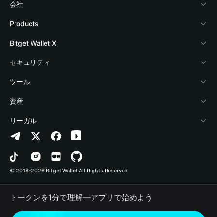
会社
Bitget Walletについて
Products
ブログ
Crypto Card
Bitget Wallet X
アカデミー
Stablecoin Earn
デベロッパー
セキュリティ
暗号資産ニュース
Payfi Crypto
ウォレットを接続
保護基金
ツール
Help Center
Crypto Swap API
Bitget Wallet Pay
セキュリティ技術
暗号資産を購入
資産
お問い合わせ
Altcoin Season Index
プロジェクトを掲載
認証検出
Arbitrum
リーガル
ブランドリソース
Prediction Markets
コントラクト検出
Avalanche
プライバシーポリシー
キャリア
DApp
一括送金
Bitcoin
利用規約
© 2018-2026 Bitget Wallet All Rights Reserved
公式チャンネル認証
Trade
BNB Chain
Risk Disclosure
トークンを1分で理解―アプリで始めよう
RWA
Polygon