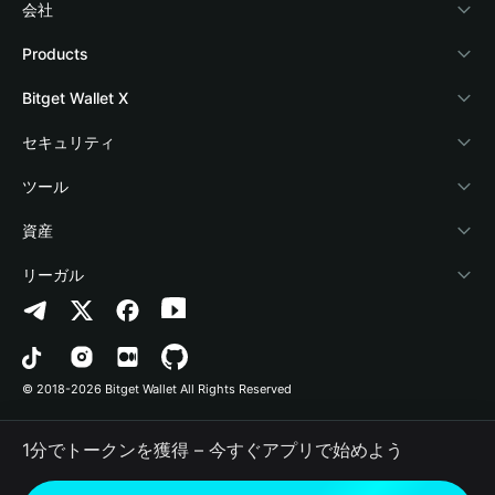
会社
Bitget Walletについて
Products
ブログ
Crypto Card
Bitget Wallet X
アカデミー
Stablecoin Earn
デベロッパー
セキュリティ
暗号資産ニュース
Payfi Crypto
ウォレットを接続
保護基金
ツール
Help Center
Crypto Swap API
Bitget Wallet Pay
セキュリティ技術
暗号資産を購入
資産
お問い合わせ
Altcoin Season Index
プロジェクトを掲載
認証検出
Arbitrum
リーガル
ブランドリソース
Prediction Markets
コントラクト検出
Avalanche
プライバシーポリシー
キャリア
DApp
一括送金
Bitcoin
利用規約
© 2018-2026 Bitget Wallet All Rights Reserved
公式チャンネル認証
Trade
BNB Chain
Risk Disclosure
1分でトークンを獲得 – 今すぐアプリで始めよう
RWA
Polygon