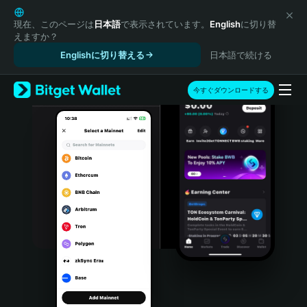
English
日本語
現在、このページは
日本語
で表示されています。
English
に切り替
えますか？
Tiếng Việt
Englishに切り替える
日本語で続ける
Русский
Español (Latinoamérica)
Türkçe
今すぐダウンロードする
Italiano
Français
Deutsch
简体中文
繁體中文
Português (Portugal)
Bahasa Indonesia
ภาษาไทย
हिन्दी
বাংলা
Español
Português (Brasil)
Español (Argentina)