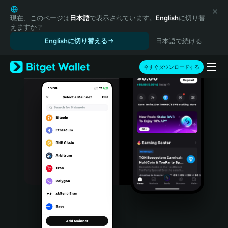
English
日本語
現在、このページは
日本語
で表示されています。
English
に切り替
えますか？
Tiếng Việt
Englishに切り替える
日本語で続ける
Русский
Español (Latinoamérica)
Türkçe
今すぐダウンロードする
Italiano
Français
Deutsch
简体中文
繁體中文
Português (Portugal)
Bahasa Indonesia
ภาษาไทย
हिन्दी
বাংলা
Español
Português (Brasil)
Español (Argentina)