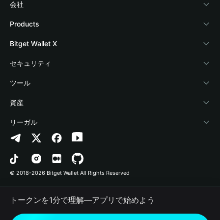
会社
Bitget Walletについて
Products
ブログ
Crypto Card
Bitget Wallet X
アカデミー
Stablecoin Earn
デベロッパー
セキュリティ
暗号資産ニュース
Payfi Crypto
ウォレットを接続
保護基金
ツール
Help Center
Crypto Swap API
Bitget Wallet Pay
セキュリティ技術
暗号資産を購入
資産
お問い合わせ
Altcoin Season Index
プロジェクトを掲載
認証検出
Arbitrum
リーガル
ブランドリソース
Prediction Markets
コントラクト検出
Avalanche
プライバシーポリシー
キャリア
DApp
一括送金
Bitcoin
利用規約
© 2018-2026 Bitget Wallet All Rights Reserved
公式チャンネル認証
Trade
BNB Chain
Risk Disclosure
トークンを1分で理解―アプリで始めよう
RWA
Polygon