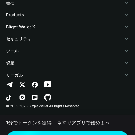
会社
Bitget Walletについて
Products
ブログ
Crypto Card
Bitget Wallet X
アカデミー
Stablecoin Earn
デベロッパー
セキュリティ
暗号資産ニュース
Payfi Crypto
ウォレットを接続
保護基金
ツール
Help Center
Crypto Swap API
Bitget Wallet Pay
セキュリティ技術
暗号資産を購入
資産
お問い合わせ
Altcoin Season Index
プロジェクトを掲載
認証検出
Arbitrum
リーガル
ブランドリソース
Prediction Markets
コントラクト検出
Avalanche
プライバシーポリシー
キャリア
DApp
一括送金
Bitcoin
利用規約
© 2018-2026 Bitget Wallet All Rights Reserved
公式チャンネル認証
Trade
BNB Chain
Risk Disclosure
1分でトークンを獲得 – 今すぐアプリで始めよう
RWA
Polygon