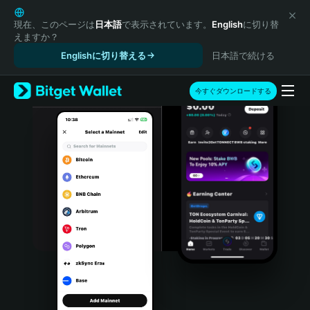
English
日本語
現在、このページは
日本語
で表示されています。
English
に切り替
えますか？
Tiếng Việt
Englishに切り替える
日本語で続ける
Русский
Español (Latinoamérica)
Türkçe
今すぐダウンロードする
Italiano
Français
Deutsch
简体中文
繁體中文
Português (Portugal)
Bahasa Indonesia
ภาษาไทย
हिन्दी
বাংলা
Español
Português (Brasil)
Español (Argentina)