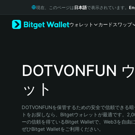
English
現在、このページは
日本語
で表示されています。
En
日本語
Tiếng Việt
ウォレット
カード
スワップ
Русский
Español (Latinoamérica)
Türkçe
Italiano
Français
Deutsch
DOTVONFUN 
简体中文
繁體中文
ット
Português (Portugal)
Bahasa Indonesia
ภาษาไทย
हिन्दी
DOTVONFUNを保管するための安全で信頼できる
বাংলা
トをお探しなら、Bitgetウォレットが最適です。2,
Español
ーの信頼を得ているBitget Walletで、Web3を
Português (Brasil)
ぜひBitget Walletをご利用ください。
Español (Argentina)