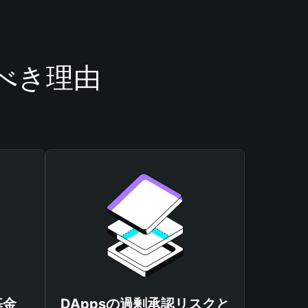
うべき理由
基金
DAppsの過剰承認リスクと