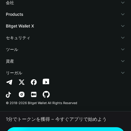
会社
Bitget Walletについて
Products
ブログ
Crypto Card
Bitget Wallet X
アカデミー
Stablecoin Earn
デベロッパー
セキュリティ
暗号資産ニュース
Payfi Crypto
ウォレットを接続
保護基金
ツール
Help Center
Crypto Swap API
Bitget Wallet Pay
セキュリティ技術
暗号資産を購入
資産
お問い合わせ
Altcoin Season Index
プロジェクトを掲載
認証検出
Arbitrum
リーガル
ブランドリソース
Prediction Markets
コントラクト検出
Avalanche
プライバシーポリシー
キャリア
DApp
一括送金
Bitcoin
利用規約
© 2018-2026 Bitget Wallet All Rights Reserved
公式チャンネル認証
Trade
BNB Chain
Risk Disclosure
1分でトークンを獲得 – 今すぐアプリで始めよう
RWA
Polygon