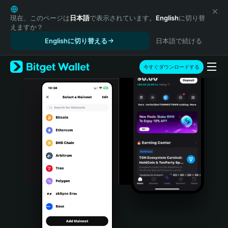
English
日本語
現在、このページは
日本語
で表示されています。
English
に切り替
えますか？
Tiếng Việt
Englishに切り替える
日本語で続ける
Русский
Español (Latinoamérica)
Türkçe
今すぐダウンロードする
Italiano
Français
Deutsch
简体中文
繁體中文
Português (Portugal)
Bahasa Indonesia
ภาษาไทย
हिन्दी
বাংলা
Español
Português (Brasil)
Español (Argentina)