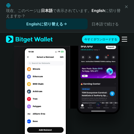
English
日本語
現在、このページは
日本語
で表示されています。
English
に切り替
えますか？
Tiếng Việt
Englishに切り替える
日本語で続ける
Русский
Español (Latinoamérica)
Türkçe
今すぐダウンロードする
Italiano
Français
Deutsch
简体中文
繁體中文
Português (Portugal)
Bahasa Indonesia
ภาษาไทย
हिन्दी
বাংলা
Español
Português (Brasil)
Español (Argentina)