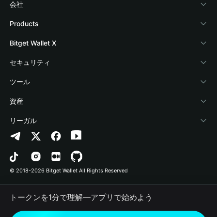
会社
Bitget Walletについて
Products
ブログ
Crypto Card
Bitget Wallet X
アカデミー
Stablecoin Earn
デベロッパー
セキュリティ
暗号資産ニュース
Payfi Crypto
ウォレットを接続
保護基金
ツール
Help Center
Crypto Swap API
Bitget Wallet Pay
セキュリティ技術
暗号資産を購入
資産
お問い合わせ
Altcoin Season Index
プロジェクトを掲載
認証検出
Arbitrum
リーガル
ブランドリソース
Prediction Markets
コントラクト検出
Avalanche
プライバシーポリシー
キャリア
DApp
一括送金
Bitcoin
利用規約
© 2018-2026 Bitget Wallet All Rights Reserved
公式チャンネル認証
Trade
BNB Chain
Risk Disclosure
トークンを1分で理解―アプリで始めよう
RWA
Polygon