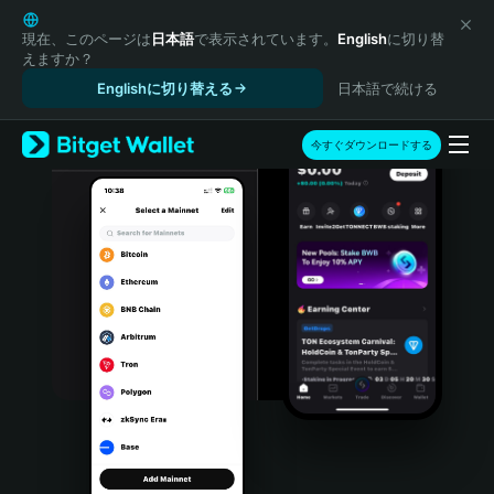
English
日本語
現在、このページは
日本語
で表示されています。
English
に切り替
えますか？
Tiếng Việt
Englishに切り替える
日本語で続ける
Русский
Español (Latinoamérica)
Türkçe
今すぐダウンロードする
Italiano
Français
Deutsch
简体中文
繁體中文
Português (Portugal)
Bahasa Indonesia
ภาษาไทย
हिन्दी
বাংলা
Español
Português (Brasil)
Español (Argentina)