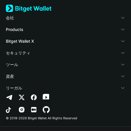
会社
Bitget Walletについて
Products
ブログ
Crypto Card
Bitget Wallet X
アカデミー
Stablecoin Earn
デベロッパー
セキュリティ
暗号資産ニュース
Payfi Crypto
ウォレットを接続
保護基金
ツール
Help Center
Crypto Swap API
Bitget Wallet Pay
セキュリティ技術
暗号資産を購入
資産
お問い合わせ
Altcoin Season Index
プロジェクトを掲載
認証検出
Arbitrum
リーガル
ブランドリソース
Prediction Markets
コントラクト検出
Avalanche
プライバシーポリシー
キャリア
DApp
一括送金
Bitcoin
利用規約
© 2018-2026 Bitget Wallet All Rights Reserved
公式チャンネル認証
Trade
BNB Chain
Risk Disclosure