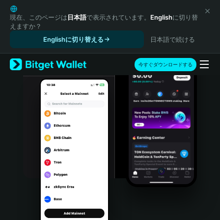
English
日本語
現在、このページは
日本語
で表示されています。
English
に切り替
えますか？
Tiếng Việt
Englishに切り替える
日本語で続ける
Русский
Español (Latinoamérica)
Türkçe
今すぐダウンロードする
Italiano
Français
Deutsch
简体中文
繁體中文
Português (Portugal)
Bahasa Indonesia
ภาษาไทย
हिन्दी
বাংলা
Español
Português (Brasil)
Español (Argentina)