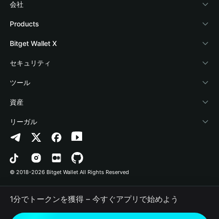
会社
Bitget Walletについて
Products
ブログ
Crypto Card
Bitget Wallet X
アカデミー
Stablecoin Earn
デベロッパー
セキュリティ
暗号資産ニュース
Payfi Crypto
ウォレットを接続
保護基金
ツール
Help Center
Crypto Swap API
Bitget Wallet Pay
セキュリティ技術
暗号資産を購入
資産
お問い合わせ
Altcoin Season Index
プロジェクトを掲載
認証検出
Arbitrum
リーガル
ブランドリソース
Prediction Markets
コントラクト検出
Avalanche
プライバシーポリシー
キャリア
DApp
一括送金
Bitcoin
利用規約
© 2018-2026 Bitget Wallet All Rights Reserved
公式チャンネル認証
Trade
BNB Chain
Risk Disclosure
1分でトークンを獲得 – 今すぐアプリで始めよう
RWA
Polygon