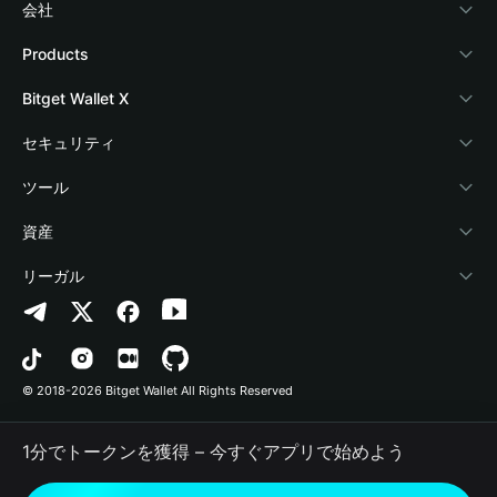
会社
Bitget Walletについて
Products
ブログ
Crypto Card
Bitget Wallet X
アカデミー
Stablecoin Earn
デベロッパー
セキュリティ
暗号資産ニュース
Payfi Crypto
ウォレットを接続
保護基金
ツール
Help Center
Crypto Swap API
Bitget Wallet Pay
セキュリティ技術
暗号資産を購入
資産
お問い合わせ
Altcoin Season Index
プロジェクトを掲載
認証検出
Arbitrum
リーガル
ブランドリソース
Prediction Markets
コントラクト検出
Avalanche
プライバシーポリシー
キャリア
DApp
一括送金
Bitcoin
利用規約
© 2018-2026 Bitget Wallet All Rights Reserved
公式チャンネル認証
Trade
BNB Chain
Risk Disclosure
1分でトークンを獲得 – 今すぐアプリで始めよう
RWA
Polygon