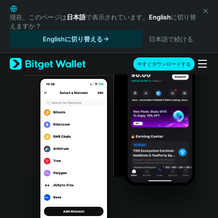
English
日本語
現在、このページは
日本語
で表示されています。
English
に切り替
えますか？
Tiếng Việt
Englishに切り替える
日本語で続ける
Русский
Español (Latinoamérica)
Türkçe
今すぐダウンロードする
Italiano
Français
Deutsch
简体中文
繁體中文
Português (Portugal)
Bahasa Indonesia
ภาษาไทย
हिन्दी
বাংলা
Español
Português (Brasil)
Español (Argentina)