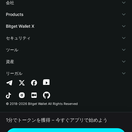
会社
Bitget Walletについて
Products
ブログ
Crypto Card
Bitget Wallet X
アカデミー
Stablecoin Earn
デベロッパー
セキュリティ
暗号資産ニュース
Payfi Crypto
ウォレットを接続
保護基金
ツール
Help Center
Crypto Swap API
Bitget Wallet Pay
セキュリティ技術
暗号資産を購入
資産
お問い合わせ
Altcoin Season Index
プロジェクトを掲載
認証検出
Arbitrum
リーガル
ブランドリソース
Prediction Markets
コントラクト検出
Avalanche
プライバシーポリシー
キャリア
DApp
一括送金
Bitcoin
利用規約
© 2018-2026 Bitget Wallet All Rights Reserved
公式チャンネル認証
Trade
BNB Chain
Risk Disclosure
1分でトークンを獲得 – 今すぐアプリで始めよう
RWA
Polygon