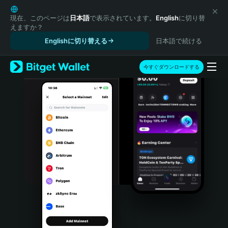
English
日本語
現在、このページは
日本語
で表示されています。
English
に切り替
えますか？
Tiếng Việt
Englishに切り替える
日本語で続ける
Русский
Español (Latinoamérica)
Türkçe
今すぐダウンロードする
Italiano
Français
Deutsch
简体中文
繁體中文
Português (Portugal)
Bahasa Indonesia
ภาษาไทย
हिन्दी
বাংলা
Español
Português (Brasil)
Español (Argentina)