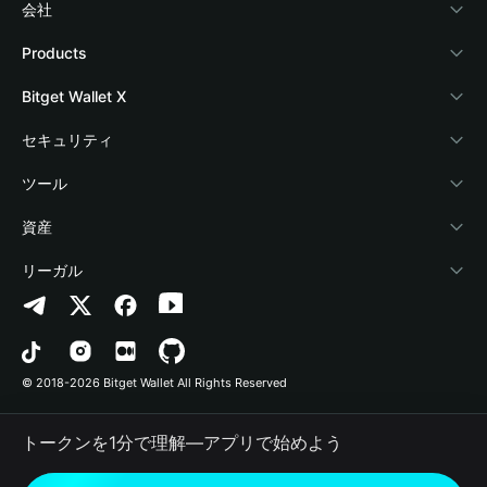
会社
Bitget Walletについて
Products
ブログ
Crypto Card
Bitget Wallet X
アカデミー
Stablecoin Earn
デベロッパー
セキュリティ
暗号資産ニュース
Payfi Crypto
ウォレットを接続
保護基金
ツール
Help Center
Crypto Swap API
Bitget Wallet Pay
セキュリティ技術
暗号資産を購入
資産
お問い合わせ
Altcoin Season Index
プロジェクトを掲載
認証検出
Arbitrum
リーガル
ブランドリソース
Prediction Markets
コントラクト検出
Avalanche
プライバシーポリシー
キャリア
DApp
一括送金
Bitcoin
利用規約
© 2018-2026 Bitget Wallet All Rights Reserved
公式チャンネル認証
Trade
BNB Chain
Risk Disclosure
トークンを1分で理解―アプリで始めよう
RWA
Polygon