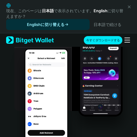
English
日本語
現在、このページは
日本語
で表示されています。
English
に切り替
えますか？
Tiếng Việt
Englishに切り替える
日本語で続ける
Русский
Español (Latinoamérica)
Türkçe
今すぐダウンロードする
Italiano
Français
Deutsch
简体中文
繁體中文
Português (Portugal)
Bahasa Indonesia
ภาษาไทย
हिन्दी
বাংলা
Español
Português (Brasil)
Español (Argentina)