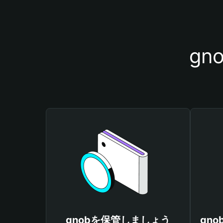
g
gnobを保管しましょう
gn