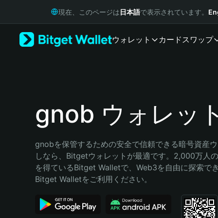
English
現在、このページは
日本語
で表示されています。
En
日本語
Tiếng Việt
ウォレット
カード
スワップ
Русский
Español (Latinoamérica)
Türkçe
Italiano
Français
Deutsch
gnob ウォレッ
简体中文
繁體中文
Português (Portugal)
gnobを保管するための安全で信頼できる暗号資産
Bahasa Indonesia
しなら、Bitgetウォレットが最適です。2,000万
ภาษาไทย
を得ているBitget Walletで、Web3を自由に探索
हिन्दी
Bitget Walletをご利用ください。
বাংলা
Español
Português (Brasil)
Español (Argentina)