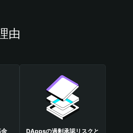
理由
基金
DAppsの過剰承認リスクと