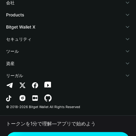
会社
Bitget Walletについて
Products
ブログ
Crypto Card
Bitget Wallet X
アカデミー
Stablecoin Earn
デベロッパー
セキュリティ
暗号資産ニュース
Payfi Crypto
ウォレットを接続
保護基金
ツール
Help Center
Crypto Swap API
Bitget Wallet Pay
セキュリティ技術
暗号資産を購入
資産
お問い合わせ
Altcoin Season Index
プロジェクトを掲載
認証検出
Arbitrum
リーガル
ブランドリソース
Prediction Markets
コントラクト検出
Avalanche
プライバシーポリシー
キャリア
DApp
一括送金
Bitcoin
利用規約
© 2018-2026 Bitget Wallet All Rights Reserved
公式チャンネル認証
Trade
BNB Chain
Risk Disclosure
トークンを1分で理解―アプリで始めよう
RWA
Polygon