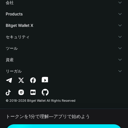
会社
Bitget Walletについて
Products
ブログ
Crypto Card
Bitget Wallet X
アカデミー
Stablecoin Earn
デベロッパー
セキュリティ
暗号資産ニュース
Payfi Crypto
ウォレットを接続
保護基金
ツール
Help Center
Crypto Swap API
Bitget Wallet Pay
セキュリティ技術
暗号資産を購入
資産
お問い合わせ
Altcoin Season Index
プロジェクトを掲載
認証検出
Arbitrum
リーガル
ブランドリソース
Prediction Markets
コントラクト検出
Avalanche
プライバシーポリシー
キャリア
DApp
一括送金
Bitcoin
利用規約
© 2018-2026 Bitget Wallet All Rights Reserved
公式チャンネル認証
Trade
BNB Chain
Risk Disclosure
トークンを1分で理解―アプリで始めよう
RWA
Polygon