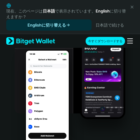
English
日本語
現在、このページは
日本語
で表示されています。
English
に切り替
えますか？
Tiếng Việt
Englishに切り替える
日本語で続ける
Русский
Español (Latinoamérica)
Türkçe
今すぐダウンロードする
Italiano
Français
Deutsch
简体中文
繁體中文
Português (Portugal)
Bahasa Indonesia
ภาษาไทย
हिन्दी
বাংলা
Español
Português (Brasil)
Español (Argentina)