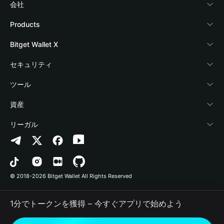
会社
Bitget Walletについて
Products
ブログ
Crypto Card
Bitget Wallet X
アカデミー
Stablecoin Earn
デベロッパー
セキュリティ
暗号資産ニュース
Payfi Crypto
ウォレットを接続
保護基金
ツール
Help Center
Crypto Swap API
Bitget Wallet Pay
セキュリティ技術
暗号資産を購入
資産
お問い合わせ
Altcoin Season Index
プロジェクトを掲載
認証検出
Arbitrum
リーガル
ブランドリソース
Prediction Markets
コントラクト検出
Avalanche
プライバシーポリシー
キャリア
DApp
一括送金
Bitcoin
利用規約
© 2018-2026 Bitget Wallet All Rights Reserved
公式チャンネル認証
Trade
BNB Chain
Risk Disclosure
1分でトークンを獲得 – 今すぐアプリで始めよう
RWA
Polygon