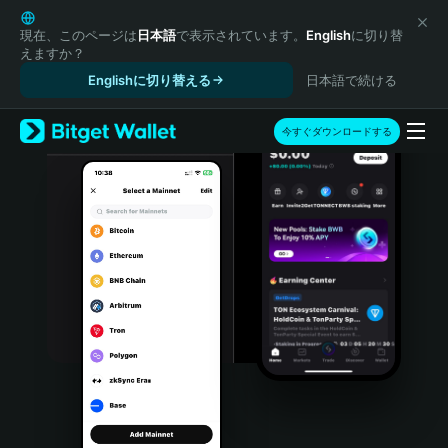
English
日本語
現在、このページは
日本語
で表示されています。
English
に切り替
えますか？
Tiếng Việt
Englishに切り替える
日本語で続ける
Русский
Español (Latinoamérica)
Türkçe
今すぐダウンロードする
Italiano
Français
Deutsch
简体中文
繁體中文
Português (Portugal)
Bahasa Indonesia
ภาษาไทย
हिन्दी
বাংলা
Español
Português (Brasil)
Español (Argentina)