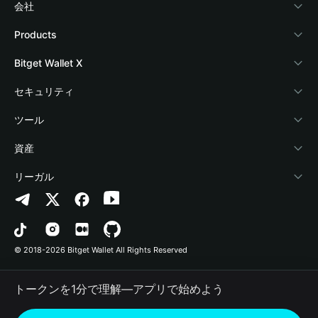
会社
Bitget Walletについて
Products
ブログ
Crypto Card
Bitget Wallet X
アカデミー
Stablecoin Earn
デベロッパー
セキュリティ
暗号資産ニュース
Payfi Crypto
ウォレットを接続
保護基金
ツール
Help Center
Crypto Swap API
Bitget Wallet Pay
セキュリティ技術
暗号資産を購入
資産
お問い合わせ
Altcoin Season Index
プロジェクトを掲載
認証検出
Arbitrum
リーガル
ブランドリソース
Prediction Markets
コントラクト検出
Avalanche
プライバシーポリシー
キャリア
DApp
一括送金
Bitcoin
利用規約
© 2018-2026 Bitget Wallet All Rights Reserved
公式チャンネル認証
Trade
BNB Chain
Risk Disclosure
トークンを1分で理解―アプリで始めよう
RWA
Polygon