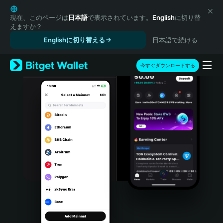
English
日本語
現在、このページは
日本語
で表示されています。
English
に切り替
えますか？
Tiếng Việt
Englishに切り替える
日本語で続ける
Русский
Español (Latinoamérica)
Türkçe
今すぐダウンロードする
Italiano
Français
Deutsch
简体中文
繁體中文
Português (Portugal)
Bahasa Indonesia
ภาษาไทย
हिन्दी
বাংলা
Español
Português (Brasil)
Español (Argentina)