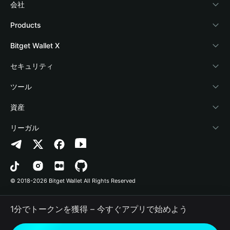
会社
Bitget Walletについて
Products
ブログ
Crypto Card
Bitget Wallet X
アカデミー
Stablecoin Earn
デベロッパー
セキュリティ
暗号資産ニュース
Payfi Crypto
ウォレットを接続
保護基金
ツール
Help Center
Crypto Swap API
Bitget Wallet Pay
セキュリティ技術
暗号資産を購入
資産
お問い合わせ
Altcoin Season Index
プロジェクトを掲載
認証検出
Arbitrum
リーガル
ブランドリソース
Prediction Markets
コントラクト検出
Avalanche
プライバシーポリシー
キャリア
DApp
一括送金
Bitcoin
利用規約
© 2018-2026 Bitget Wallet All Rights Reserved
公式チャンネル認証
Trade
BNB Chain
Risk Disclosure
1分でトークンを獲得 – 今すぐアプリで始めよう
RWA
Polygon