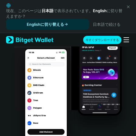
English
日本語
現在、このページは
日本語
で表示されています。
English
に切り替
えますか？
Tiếng Việt
Englishに切り替える
日本語で続ける
Русский
Español (Latinoamérica)
Türkçe
今すぐダウンロードする
Italiano
Français
Deutsch
简体中文
繁體中文
Português (Portugal)
Bahasa Indonesia
ภาษาไทย
हिन्दी
বাংলা
Español
Português (Brasil)
Español (Argentina)