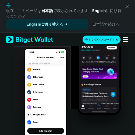
English
日本語
現在、このページは
日本語
で表示されています。
English
に切り替
えますか？
Tiếng Việt
Englishに切り替える
日本語で続ける
Русский
Español (Latinoamérica)
Türkçe
今すぐダウンロードする
Italiano
Français
Deutsch
简体中文
繁體中文
Português (Portugal)
Bahasa Indonesia
ภาษาไทย
हिन्दी
বাংলা
Español
Português (Brasil)
Español (Argentina)