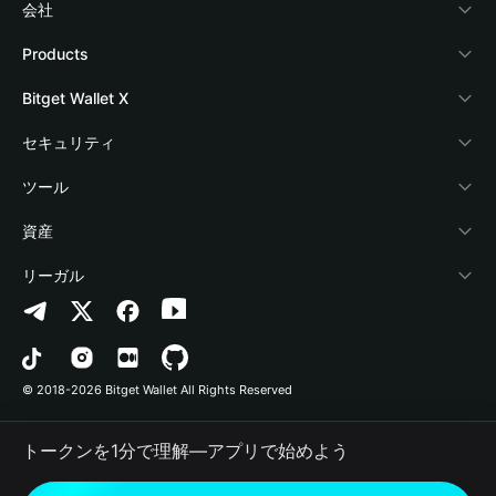
会社
Bitget Walletについて
Products
ブログ
Crypto Card
Bitget Wallet X
アカデミー
Stablecoin Earn
デベロッパー
セキュリティ
暗号資産ニュース
Payfi Crypto
ウォレットを接続
保護基金
ツール
Help Center
Crypto Swap API
Bitget Wallet Pay
セキュリティ技術
暗号資産を購入
資産
お問い合わせ
Altcoin Season Index
プロジェクトを掲載
認証検出
Arbitrum
リーガル
ブランドリソース
Prediction Markets
コントラクト検出
Avalanche
プライバシーポリシー
キャリア
DApp
一括送金
Bitcoin
利用規約
© 2018-2026 Bitget Wallet All Rights Reserved
公式チャンネル認証
Trade
BNB Chain
Risk Disclosure
トークンを1分で理解―アプリで始めよう
RWA
Polygon