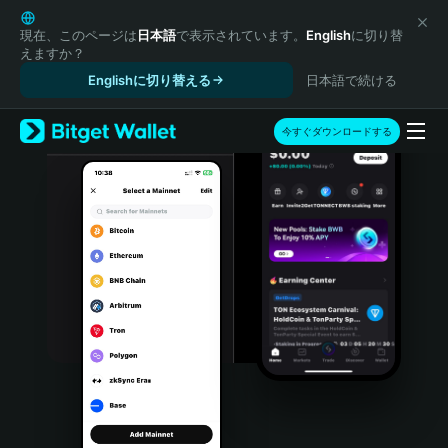
English
日本語
現在、このページは
日本語
で表示されています。
English
に切り替
えますか？
Tiếng Việt
Englishに切り替える
日本語で続ける
Русский
Español (Latinoamérica)
Türkçe
今すぐダウンロードする
Italiano
Français
Deutsch
简体中文
繁體中文
Português (Portugal)
Bahasa Indonesia
ภาษาไทย
हिन्दी
বাংলা
Español
Português (Brasil)
Español (Argentina)