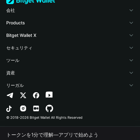
会社
Bitget Walletについて
Products
ブログ
Crypto Card
Bitget Wallet X
アカデミー
Stablecoin Earn
デベロッパー
セキュリティ
暗号資産ニュース
Payfi Crypto
ウォレットを接続
保護基金
ツール
Help Center
Crypto Swap API
Bitget Wallet Pay
セキュリティ技術
暗号資産を購入
資産
お問い合わせ
Altcoin Season Index
プロジェクトを掲載
認証検出
Arbitrum
リーガル
ブランドリソース
Prediction Markets
コントラクト検出
Avalanche
プライバシーポリシー
キャリア
DApp
一括送金
Bitcoin
利用規約
© 2018-2026 Bitget Wallet All Rights Reserved
公式チャンネル認証
Trade
BNB Chain
Risk Disclosure
トークンを1分で理解―アプリで始めよう
RWA
Polygon