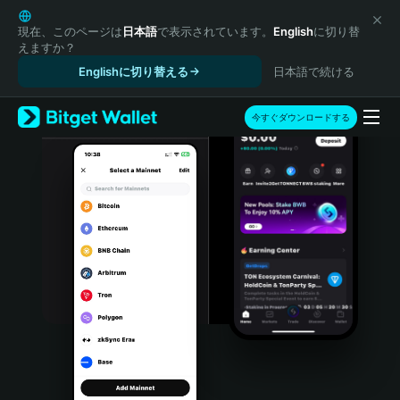
English
日本語
現在、このページは
日本語
で表示されています。
English
に切り替
えますか？
Tiếng Việt
Englishに切り替える
日本語で続ける
Русский
Español (Latinoamérica)
Türkçe
今すぐダウンロードする
Italiano
Français
Deutsch
简体中文
繁體中文
Português (Portugal)
Bahasa Indonesia
ภาษาไทย
हिन्दी
বাংলা
Español
Português (Brasil)
Español (Argentina)