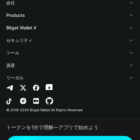
会社
Bitget Walletについて
Products
ブログ
Crypto Card
Bitget Wallet X
アカデミー
Stablecoin Earn
デベロッパー
セキュリティ
暗号資産ニュース
Payfi Crypto
ウォレットを接続
保護基金
ツール
Help Center
Crypto Swap API
Bitget Wallet Pay
セキュリティ技術
暗号資産を購入
資産
お問い合わせ
Altcoin Season Index
プロジェクトを掲載
認証検出
Arbitrum
リーガル
ブランドリソース
Prediction Markets
コントラクト検出
Avalanche
プライバシーポリシー
キャリア
DApp
一括送金
Bitcoin
利用規約
© 2018-2026 Bitget Wallet All Rights Reserved
公式チャンネル認証
Trade
BNB Chain
Risk Disclosure
トークンを1分で理解―アプリで始めよう
RWA
Polygon