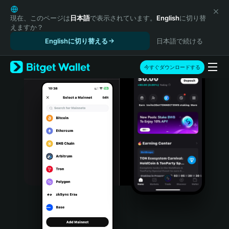
English
日本語
現在、このページは
日本語
で表示されています。
English
に切り替
えますか？
Tiếng Việt
Englishに切り替える
日本語で続ける
Русский
Español (Latinoamérica)
Türkçe
今すぐダウンロードする
Italiano
Français
Deutsch
简体中文
繁體中文
Português (Portugal)
Bahasa Indonesia
ภาษาไทย
हिन्दी
বাংলা
Español
Português (Brasil)
Español (Argentina)