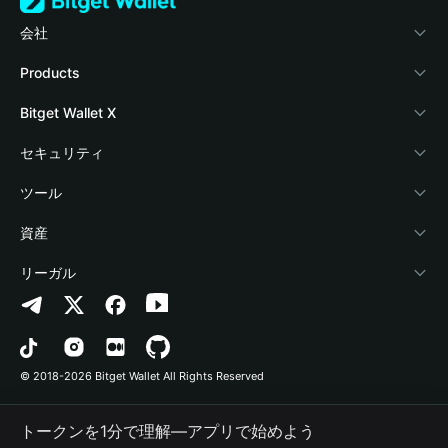
会社
Bitget Walletについて
Products
ブログ
Crypto Card
Bitget Wallet X
アカデミー
Stablecoin Earn
デベロッパー
セキュリティ
暗号資産ニュース
Payfi Crypto
ウォレットを接続
保護基金
ツール
Help Center
Crypto Swap API
Bitget Wallet Pay
セキュリティ技術
暗号資産を購入
資産
お問い合わせ
Altcoin Season Index
プロジェクトを掲載
認証検出
Arbitrum
リーガル
ブランドリソース
Prediction Markets
コントラクト検出
Avalanche
プライバシーポリシー
キャリア
DApp
一括送金
Bitcoin
利用規約
© 2018-2026 Bitget Wallet All Rights Reserved
公式チャンネル認証
Trade
BNB Chain
Risk Disclosure
トークンを1分で理解―アプリで始めよう
RWA
Polygon