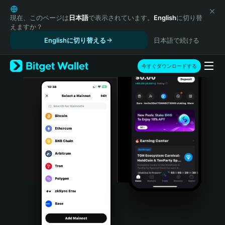
English
日本語
現在、このページは
日本語
で表示されています。
English
に切り替
えますか？
Tiếng Việt
Englishに切り替える
日本語で続ける
Русский
Español (Latinoamérica)
Türkçe
今すぐダウンロードする
Italiano
Français
Deutsch
简体中文
繁體中文
Português (Portugal)
Bahasa Indonesia
ภาษาไทย
हिन्दी
বাংলা
Español
Português (Brasil)
Español (Argentina)