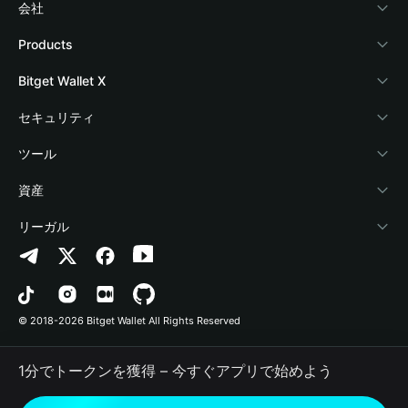
会社
Bitget Walletについて
Products
ブログ
Crypto Card
Bitget Wallet X
アカデミー
Stablecoin Earn
デベロッパー
セキュリティ
暗号資産ニュース
Payfi Crypto
ウォレットを接続
保護基金
ツール
Help Center
Crypto Swap API
Bitget Wallet Pay
セキュリティ技術
暗号資産を購入
資産
お問い合わせ
Altcoin Season Index
プロジェクトを掲載
認証検出
Arbitrum
リーガル
ブランドリソース
Prediction Markets
コントラクト検出
Avalanche
プライバシーポリシー
キャリア
DApp
一括送金
Bitcoin
利用規約
© 2018-2026 Bitget Wallet All Rights Reserved
公式チャンネル認証
Trade
BNB Chain
Risk Disclosure
1分でトークンを獲得 – 今すぐアプリで始めよう
RWA
Polygon