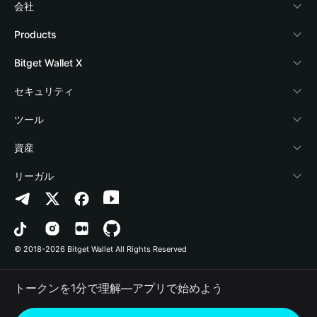
会社
Bitget Walletについて
Products
ブログ
Crypto Card
Bitget Wallet X
アカデミー
Stablecoin Earn
デベロッパー
セキュリティ
暗号資産ニュース
Payfi Crypto
ウォレットを接続
保護基金
ツール
Help Center
Crypto Swap API
Bitget Wallet Pay
セキュリティ技術
暗号資産を購入
資産
お問い合わせ
Altcoin Season Index
プロジェクトを掲載
認証検出
Arbitrum
リーガル
ブランドリソース
Prediction Markets
コントラクト検出
Avalanche
プライバシーポリシー
キャリア
DApp
一括送金
Bitcoin
利用規約
© 2018-2026 Bitget Wallet All Rights Reserved
公式チャンネル認証
Trade
BNB Chain
Risk Disclosure
トークンを1分で理解―アプリで始めよう
RWA
Polygon