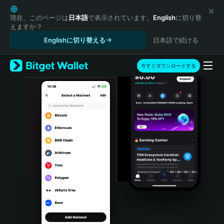
English
日本語
現在、このページは
日本語
で表示されています。
English
に切り替
えますか？
Tiếng Việt
Englishに切り替える
日本語で続ける
Русский
Español (Latinoamérica)
Türkçe
今すぐダウンロードする
Italiano
Français
Deutsch
简体中文
繁體中文
Português (Portugal)
Bahasa Indonesia
ภาษาไทย
हिन्दी
বাংলা
Español
Português (Brasil)
Español (Argentina)