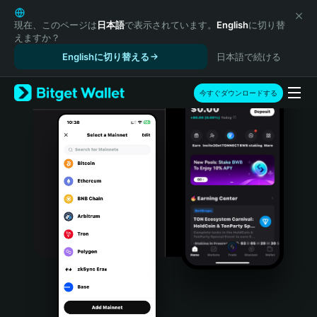
English
日本語
現在、このページは
日本語
で表示されています。
English
に切り替
えますか？
Tiếng Việt
Englishに切り替える
日本語で続ける
Русский
Español (Latinoamérica)
Türkçe
今すぐダウンロードする
Italiano
Français
Deutsch
简体中文
繁體中文
Português (Portugal)
Bahasa Indonesia
ภาษาไทย
हिन्दी
বাংলা
Español
Português (Brasil)
Español (Argentina)