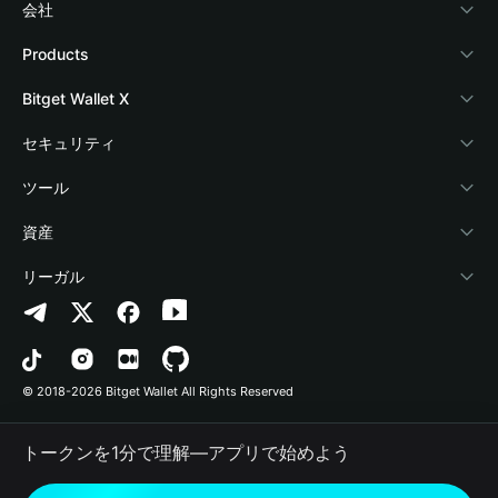
会社
Bitget Walletについて
Products
ブログ
Crypto Card
Bitget Wallet X
アカデミー
Stablecoin Earn
デベロッパー
セキュリティ
暗号資産ニュース
Payfi Crypto
ウォレットを接続
保護基金
ツール
Help Center
Crypto Swap API
Bitget Wallet Pay
セキュリティ技術
暗号資産を購入
資産
お問い合わせ
Altcoin Season Index
プロジェクトを掲載
認証検出
Arbitrum
リーガル
ブランドリソース
Prediction Markets
コントラクト検出
Avalanche
プライバシーポリシー
キャリア
DApp
一括送金
Bitcoin
利用規約
© 2018-2026 Bitget Wallet All Rights Reserved
公式チャンネル認証
Trade
BNB Chain
Risk Disclosure
トークンを1分で理解―アプリで始めよう
RWA
Polygon