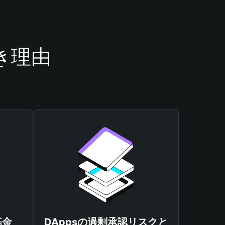
き理由
基金
DAppsの過剰承認リスクと