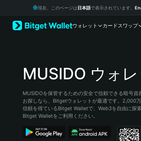
English
現在、このページは
日本語
で表示されています。
En
日本語
Tiếng Việt
ウォレット
カード
スワップ
Русский
Español (Latinoamérica)
Türkçe
Italiano
Français
Deutsch
MUSIDO ウォ
简体中文
繁體中文
Português (Portugal)
MUSIDOを保管するための安全で信頼できる暗号資
Bahasa Indonesia
お探しなら、Bitgetウォレットが最適です。2,00
ภาษาไทย
信頼を得ているBitget Walletで、Web3を自由
हिन्दी
Bitget Walletをご利用ください。
বাংলা
Español
Português (Brasil)
Español (Argentina)