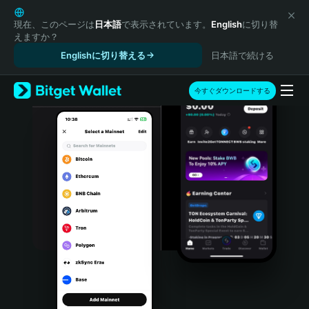
English
日本語
現在、このページは
日本語
で表示されています。
English
に切り替
えますか？
Tiếng Việt
Englishに切り替える
日本語で続ける
Русский
Español (Latinoamérica)
Türkçe
今すぐダウンロードする
Italiano
Français
Deutsch
简体中文
繁體中文
Português (Portugal)
Bahasa Indonesia
ภาษาไทย
हिन्दी
বাংলা
Español
Português (Brasil)
Español (Argentina)