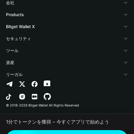
会社
Bitget Walletについて
Products
ブログ
Crypto Card
Bitget Wallet X
アカデミー
Stablecoin Earn
デベロッパー
セキュリティ
暗号資産ニュース
Payfi Crypto
ウォレットを接続
保護基金
ツール
Help Center
Crypto Swap API
Bitget Wallet Pay
セキュリティ技術
暗号資産を購入
資産
お問い合わせ
Altcoin Season Index
プロジェクトを掲載
認証検出
Arbitrum
リーガル
ブランドリソース
Prediction Markets
コントラクト検出
Avalanche
プライバシーポリシー
キャリア
DApp
一括送金
Bitcoin
利用規約
© 2018-2026 Bitget Wallet All Rights Reserved
公式チャンネル認証
Trade
BNB Chain
Risk Disclosure
1分でトークンを獲得 – 今すぐアプリで始めよう
RWA
Polygon