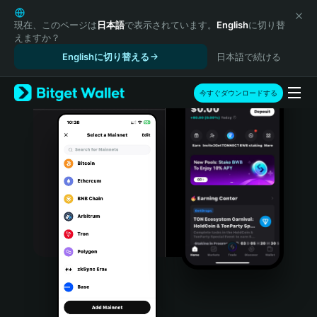
English
日本語
現在、このページは
日本語
で表示されています。
English
に切り替
えますか？
Tiếng Việt
Englishに切り替える
日本語で続ける
Русский
Español (Latinoamérica)
Türkçe
今すぐダウンロードする
Italiano
Français
Deutsch
简体中文
繁體中文
Português (Portugal)
Bahasa Indonesia
ภาษาไทย
हिन्दी
বাংলা
Español
Português (Brasil)
Español (Argentina)