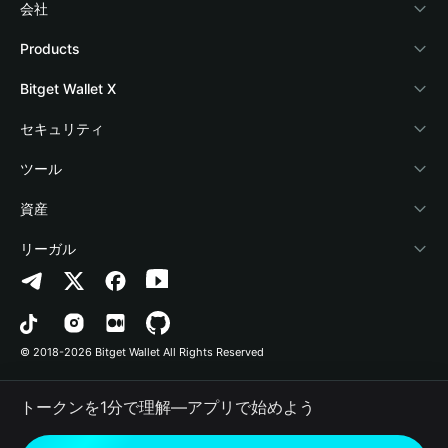
会社
Bitget Walletについて
Products
ブログ
Crypto Card
Bitget Wallet X
アカデミー
Stablecoin Earn
デベロッパー
セキュリティ
暗号資産ニュース
Payfi Crypto
ウォレットを接続
保護基金
ツール
Help Center
Crypto Swap API
Bitget Wallet Pay
セキュリティ技術
暗号資産を購入
資産
お問い合わせ
Altcoin Season Index
プロジェクトを掲載
認証検出
Arbitrum
リーガル
ブランドリソース
Prediction Markets
コントラクト検出
Avalanche
プライバシーポリシー
キャリア
DApp
一括送金
Bitcoin
利用規約
© 2018-2026 Bitget Wallet All Rights Reserved
公式チャンネル認証
Trade
BNB Chain
Risk Disclosure
トークンを1分で理解―アプリで始めよう
RWA
Polygon