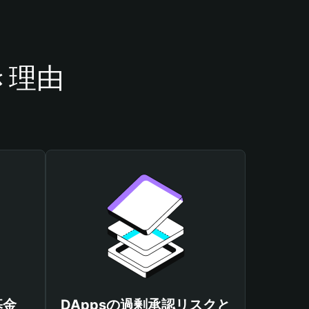
き理由
基金
DAppsの過剰承認リスクと