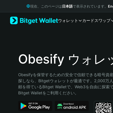
English
現在、このページは
日本語
で表示されています。
En
日本語
Tiếng Việt
ウォレット
カード
スワップ
Русский
Español (Latinoamérica)
Türkçe
Italiano
Français
Deutsch
Obesify ウォ
简体中文
繁體中文
Português (Portugal)
Obesifyを保管するための安全で信頼できる暗号資
Bahasa Indonesia
探しなら、Bitgetウォレットが最適です。2,000
ภาษาไทย
頼を得ているBitget Walletで、Web3を自由に探
हिन्दी
Bitget Walletをご利用ください。
বাংলা
Español
Português (Brasil)
Español (Argentina)