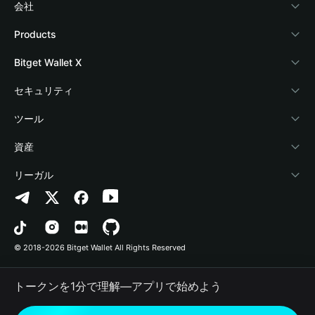
会社
Bitget Walletについて
Products
ブログ
Crypto Card
Bitget Wallet X
アカデミー
Stablecoin Earn
デベロッパー
セキュリティ
暗号資産ニュース
Payfi Crypto
ウォレットを接続
保護基金
ツール
Help Center
Crypto Swap API
Bitget Wallet Pay
セキュリティ技術
暗号資産を購入
資産
お問い合わせ
Altcoin Season Index
プロジェクトを掲載
認証検出
Arbitrum
リーガル
ブランドリソース
Prediction Markets
コントラクト検出
Avalanche
プライバシーポリシー
キャリア
DApp
一括送金
Bitcoin
利用規約
© 2018-2026 Bitget Wallet All Rights Reserved
公式チャンネル認証
Trade
BNB Chain
Risk Disclosure
トークンを1分で理解―アプリで始めよう
RWA
Polygon