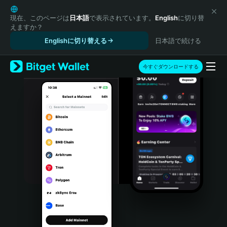
English
日本語
現在、このページは
日本語
で表示されています。
English
に切り替
えますか？
Tiếng Việt
Englishに切り替える
日本語で続ける
Русский
Español (Latinoamérica)
Türkçe
今すぐダウンロードする
Italiano
Français
Deutsch
简体中文
繁體中文
Português (Portugal)
Bahasa Indonesia
ภาษาไทย
हिन्दी
বাংলা
Español
Português (Brasil)
Español (Argentina)