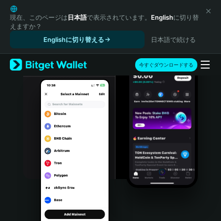
English
日本語
現在、このページは
日本語
で表示されています。
English
に切り替
えますか？
Tiếng Việt
Englishに切り替える
日本語で続ける
Русский
Español (Latinoamérica)
Türkçe
今すぐダウンロードする
Italiano
Français
Deutsch
简体中文
繁體中文
Português (Portugal)
Bahasa Indonesia
ภาษาไทย
हिन्दी
বাংলা
Español
Português (Brasil)
Español (Argentina)