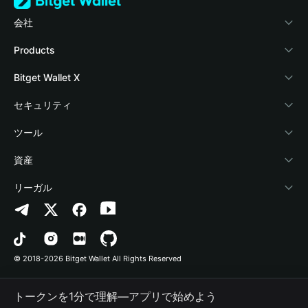
会社
Bitget Walletについて
Products
ブログ
Crypto Card
Bitget Wallet X
アカデミー
Stablecoin Earn
デベロッパー
セキュリティ
暗号資産ニュース
Payfi Crypto
ウォレットを接続
保護基金
ツール
Help Center
Crypto Swap API
Bitget Wallet Pay
セキュリティ技術
暗号資産を購入
資産
お問い合わせ
Altcoin Season Index
プロジェクトを掲載
認証検出
Arbitrum
リーガル
ブランドリソース
Prediction Markets
コントラクト検出
Avalanche
プライバシーポリシー
キャリア
DApp
一括送金
Bitcoin
利用規約
© 2018-2026 Bitget Wallet All Rights Reserved
公式チャンネル認証
Trade
BNB Chain
Risk Disclosure
トークンを1分で理解―アプリで始めよう
RWA
Polygon