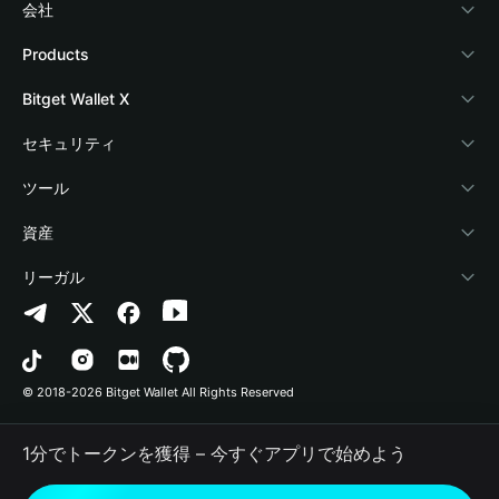
会社
Bitget Walletについて
Products
ブログ
Crypto Card
Bitget Wallet X
アカデミー
Stablecoin Earn
デベロッパー
セキュリティ
暗号資産ニュース
Payfi Crypto
ウォレットを接続
保護基金
ツール
Help Center
Crypto Swap API
Bitget Wallet Pay
セキュリティ技術
暗号資産を購入
資産
お問い合わせ
Altcoin Season Index
プロジェクトを掲載
認証検出
Arbitrum
リーガル
ブランドリソース
Prediction Markets
コントラクト検出
Avalanche
プライバシーポリシー
キャリア
DApp
一括送金
Bitcoin
利用規約
© 2018-2026 Bitget Wallet All Rights Reserved
公式チャンネル認証
Trade
BNB Chain
Risk Disclosure
1分でトークンを獲得 – 今すぐアプリで始めよう
RWA
Polygon