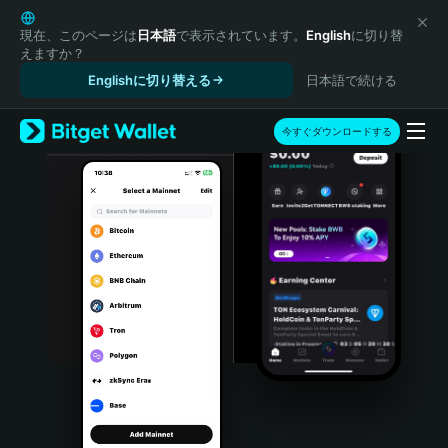
English
日本語
現在、このページは
日本語
で表示されています。
English
に切り替
えますか？
Tiếng Việt
Englishに切り替える
日本語で続ける
Русский
Español (Latinoamérica)
Türkçe
今すぐダウンロードする
Italiano
Français
Deutsch
简体中文
繁體中文
Português (Portugal)
Bahasa Indonesia
ภาษาไทย
हिन्दी
বাংলা
Español
Português (Brasil)
Español (Argentina)