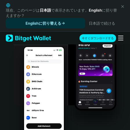
English
日本語
現在、このページは
日本語
で表示されています。
English
に切り替
えますか？
Tiếng Việt
Englishに切り替える
日本語で続ける
Русский
Español (Latinoamérica)
Türkçe
今すぐダウンロードする
Italiano
Français
Deutsch
简体中文
繁體中文
Português (Portugal)
Bahasa Indonesia
ภาษาไทย
हिन्दी
বাংলা
Español
Português (Brasil)
Español (Argentina)