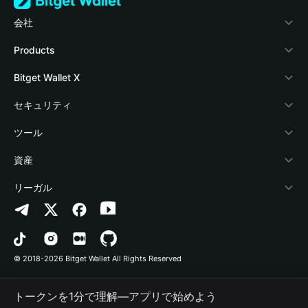
会社
Bitget Walletについて
Products
ブログ
Crypto Card
Bitget Wallet X
アカデミー
Stablecoin Earn
デベロッパー
セキュリティ
暗号資産ニュース
Payfi Crypto
ウォレットを接続
保護基金
ツール
Help Center
Crypto Swap API
Bitget Wallet Pay
セキュリティ技術
暗号資産を購入
資産
お問い合わせ
Altcoin Season Index
プロジェクトを掲載
認証検出
Arbitrum
リーガル
ブランドリソース
Prediction Markets
コントラクト検出
Avalanche
プライバシーポリシー
キャリア
DApp
一括送金
Bitcoin
利用規約
© 2018-2026 Bitget Wallet All Rights Reserved
公式チャンネル認証
Trade
BNB Chain
Risk Disclosure
トークンを1分で理解―アプリで始めよう
RWA
Polygon